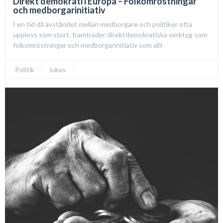
Direkt demokrati i Europa – Folkomröstningar
och medborgarinitiativ
I en tid då avståndet mellan medborgare och politiker ofta
upplevs som stort, framträder direktdemokratiska verktyg som
folkomröstningar och medborgarinitiativ som allt
Politik
lukas