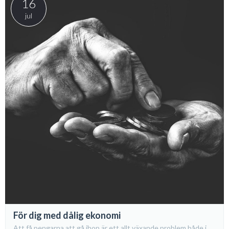
16
jul
För dig med dålig ekonomi
Att få pengarna att gå ihop är ett allt växande problem både i