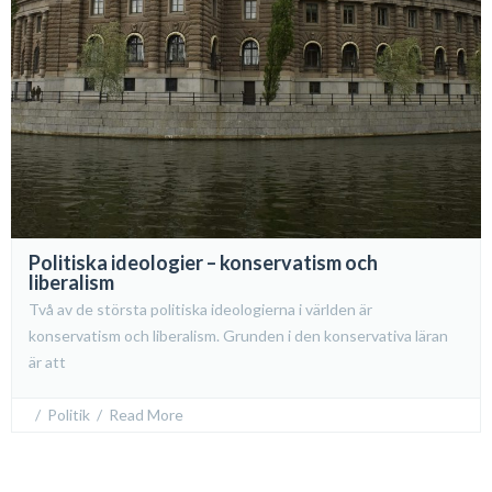
Politiska ideologier – konservatism och
liberalism
Två av de största politiska ideologierna i världen är
konservatism och liberalism. Grunden i den konservativa läran
är att
  /  
Politik
  /  
Read More