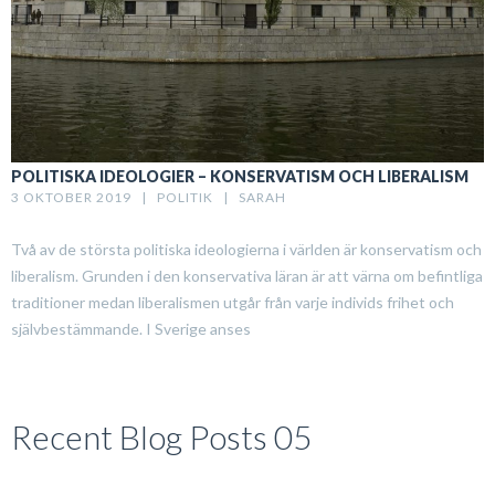
POLITISKA IDEOLOGIER – KONSERVATISM OCH LIBERALISM
3 OKTOBER 2019   |   
POLITIK
   |   
SARAH
Två av de största politiska ideologierna i världen är konservatism och
liberalism. Grunden i den konservativa läran är att värna om befintliga
traditioner medan liberalismen utgår från varje individs frihet och
självbestämmande. I Sverige anses
Recent Blog Posts 05