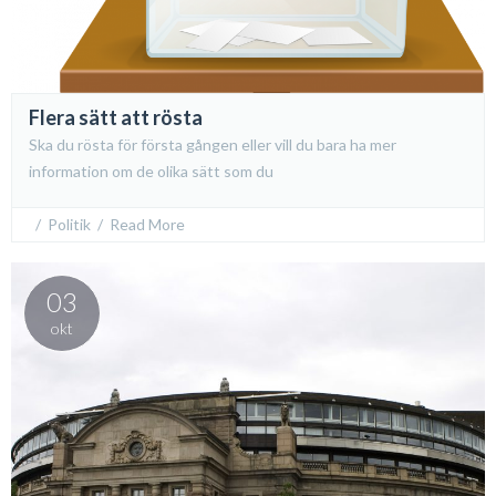
Flera sätt att rösta
Ska du rösta för första gången eller vill du bara ha mer
information om de olika sätt som du
  /  
Politik
  /  
Read More
03
okt