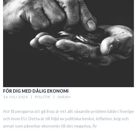
FÖR DIG MED DÅLIG EKONOMI
16 JULI 2024   |   
POLITIK
   |   
SARAH
Att få pengarna att gå ihop är ett allt växande problem både i Sverige
och inom EU. Detta är till följd av politiska beslut, inflation, krig och
annat som påverkar ekonomin till det negativa. Är