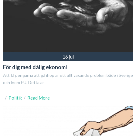
16 jul
För dig med dålig ekonomi
Att få pengarna att gå ihop är ett allt växande problem både i Sverige
och inom EU. Detta är
  /  
Politik
  /  
Read More