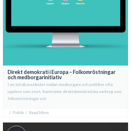
Direkt demokrati i Europa – Folkomröstningar
och medborgarinitiativ
I en tid då avståndet mellan medborgare och politiker ofta
upplevs som stort, framträder direktdemokratiska verktyg som
folkomröstningar och
  /  
Politik
  /  
Read More