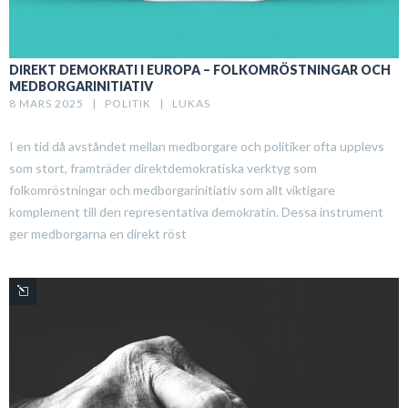
DIREKT DEMOKRATI I EUROPA – FOLKOMRÖSTNINGAR OCH
MEDBORGARINITIATIV
8 MARS 2025   |   
POLITIK
   |   
LUKAS
I en tid då avståndet mellan medborgare och politiker ofta upplevs
som stort, framträder direktdemokratiska verktyg som
folkomröstningar och medborgarinitiativ som allt viktigare
komplement till den representativa demokratin. Dessa instrument
ger medborgarna en direkt röst