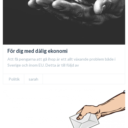
För dig med dålig ekonomi
Att få pengarna att gå ihop är ett allt växande problem både i
Sverige och inom EU. Detta är till följd av
Politik
sarah