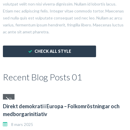
volutpat velit non nisi viverra dignissim. Nullam id lobortis lacus.
Etiam nec adipiscing felis. Integer vitae commodo tortor. Maecenas
sed nulla quis est vulputate consequat sed nec leo. Nullam ac arcu
varius, fermentum ipsum hendrerit, fringilla libero. Maecenas luctus
ac ante sit amet pharetra.
CHECK ALL STYLE
Recent Blog Posts 01
Direkt demokrati i Europa – Folkomröstningar och
medborgarinitiativ
8 mars 2025