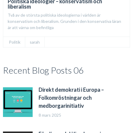
Politiska ideologier – konservatism och
liberalism
Två av de största politiska ideologierna i världen är
konservatism och liberalism. Grunden i den konservativa läran
är att värna om befintliga
Politik
sarah
Recent Blog Posts 06
Direkt demokrati i Europa –
Folkomröstningar och
medborgarinitiativ
8 mars 2025