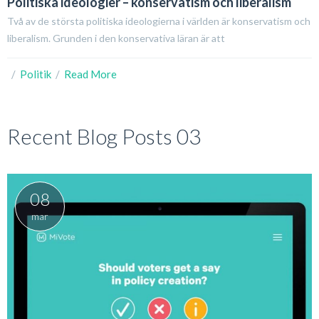
Politiska ideologier – konservatism och liberalism
Två av de största politiska ideologierna i världen är konservatism och
liberalism. Grunden i den konservativa läran är att
  /  
Politik
  /  
Read More
Recent Blog Posts 03
08
mar