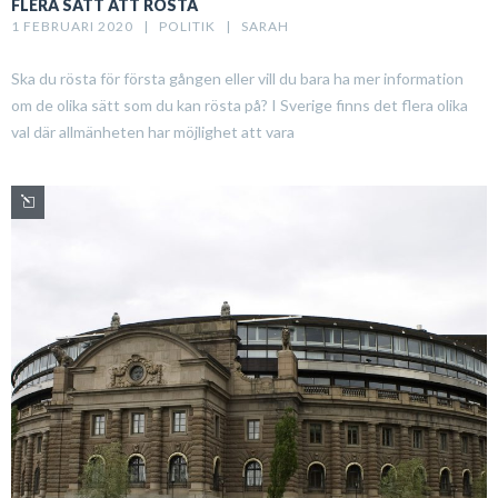
FLERA SÄTT ATT RÖSTA
1 FEBRUARI 2020   |   
POLITIK
   |   
SARAH
Ska du rösta för första gången eller vill du bara ha mer information
om de olika sätt som du kan rösta på? I Sverige finns det flera olika
val där allmänheten har möjlighet att vara