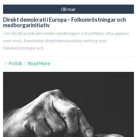
08 mar
Direkt demokrati i Europa – Folkomröstningar och
medborgarinitiativ
I en tid då avståndet mellan medborgare och politiker ofta upplevs
som stort, framträder direktdemokratiska verktyg som
folkomröstningar och
  /  
Politik
  /  
Read More