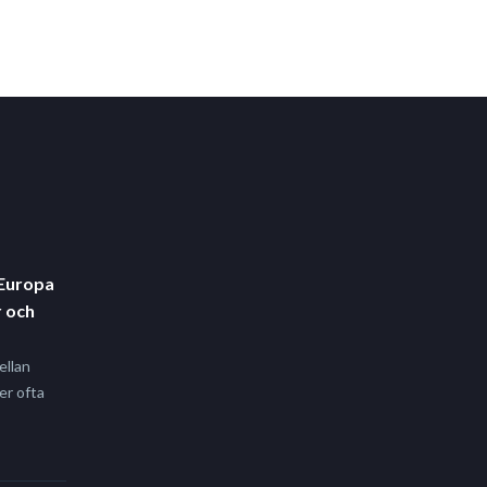
 Europa
 och
ellan
er ofta