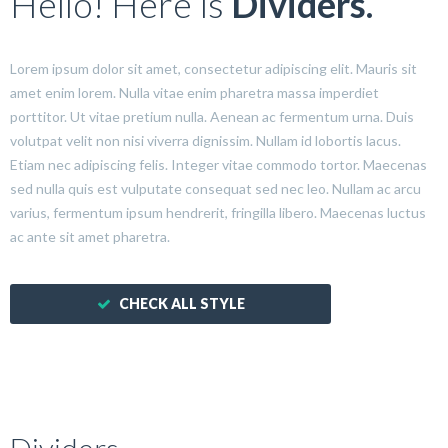
Hello! Here is
Dividers.
Lorem ipsum dolor sit amet, consectetur adipiscing elit. Mauris sit
amet enim lorem. Nulla vitae enim pharetra massa imperdiet
porttitor. Ut vitae pretium nulla. Aenean ac fermentum urna. Duis
volutpat velit non nisi viverra dignissim. Nullam id lobortis lacus.
Etiam nec adipiscing felis. Integer vitae commodo tortor. Maecenas
sed nulla quis est vulputate consequat sed nec leo. Nullam ac arcu
varius, fermentum ipsum hendrerit, fringilla libero. Maecenas luctus
ac ante sit amet pharetra.
CHECK ALL STYLE